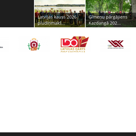
Latvijas kauss 2026
Ģimeņu pārgājiens
pludiņmakš...
Kazdangā 202...