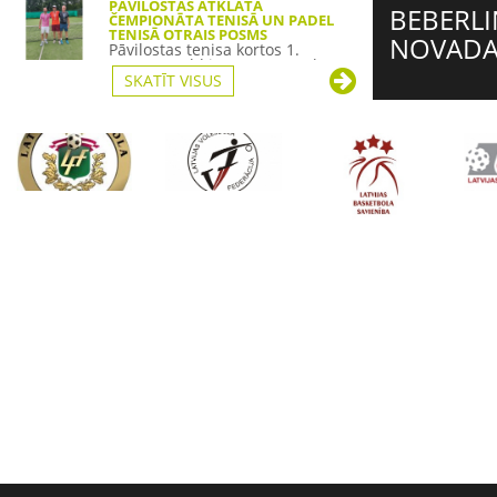
PĀVILOSTAS ATKLĀTĀ
BEBERLI
ČEMPIONĀTA TENISĀ UN PADEL
TENISĀ OTRAIS POSMS
NOVADA
Pāvilostas tenisa kortos 1.
augustā valdīja īsta sacensību
atmosf...
SKATĪT VISUS