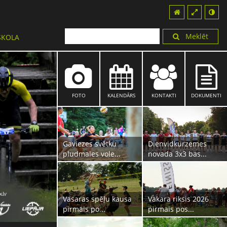
Meklēt
SKOLA
FOTO
KALENDĀRS
KONTAKTI
DOKUMENTI
Gaviezes svētku
Dienvidkurzemes
pludmales vole...
novada 3x3 bas...
Vasaras spēļu kausa
Vakara riksis 2026
pirmais po...
pirmais pos...