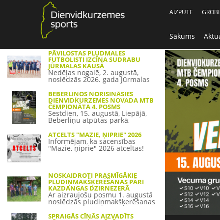
AIZPUTE
GROB
Sākums
Aktua
PĀVILOSTAS PLUDMALES
FUTBOLISTI IZCĪNA SUDRABU
JŪRMALAS KAUSĀ
Nedēļas nogalē, 2. augustā,
noslēdzās 2026. gada Jūrmalas
kausa i...
BEBERLIŅOS NORISINĀSIES
DIENVIDKURZEMES NOVADA MTB
ČEMPIONĀTA 4. POSMS
Sestdien, 15. augustā, Liepājā,
Beberliņu atpūtas parkā,
norisinā...
ATCELTS "MAZIE, ŅIPRIE" 2026
Informējam, ka sacensības
"Mazie, ņiprie" 2026 atceltas!
NOSKAIDROTI PRASMĪGĀKIE
PLUDIŅMAKŠĶERĒŠANAS PĀRI
KAZDANGAS DZIRNEZERĀ
Ar aizraujošu posmu 1. augustā
noslēdzās pludiņmakšķerēšanas
sace...
SPRAIGĀS CĪŅĀS AIZVADĪTS