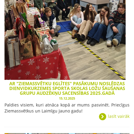
AR "ZIEMASSVĒTKU EGLĪTES" PASĀKUMU NOSLĒDZAS
DIENVIDKURZEMES SPORTA SKOLAS LOŽU ŠAUŠANAS
GRUPU AUDZĒKŅU SACENSĪBAS 2025.GADĀ
15.12.2025
Paldies visiem, kuri atnāca kopā ar mums pasvinēt. Priecīgus
Ziemassvētkus un Laimīgu Jauno gadu!
lasīt vairāk