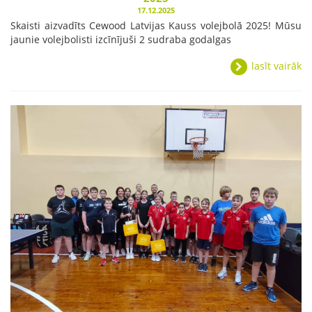
17.12.2025
Skaisti aizvadīts Cewood Latvijas Kauss volejbolā 2025! Mūsu
jaunie volejbolisti izcīnījuši 2 sudraba godalgas
lasīt vairāk