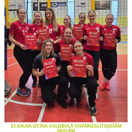
22.KAUSA IZCĪŅA VOLEJBOLĀ VISPĀRIZGLĪTOJOŠĀM
SKOLĀM