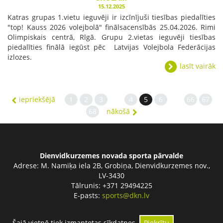
15.12.2025
Katras grupas 1.vietu ieguvēji ir izcīnījuši tiesības piedalīties
"top! Kauss 2026 volejbolā" finālsacensībās 25.04.2026. Rimi
Olimpiskais centrā, Rīgā. Grupu 2.vietas ieguvēji tiesības
piedalīties finālā iegūst pēc Latvijas Volejbola Federācijas
izlozes.
lasīt vairāk
iepriekšējā
1
2
3
4
5
6
66
67
68
nākošā
Dienvidkurzemes novada sporta pārvalde
Adrese:
M. Namiķa iela 2B, Grobiņa, Dienvidkurzemes nov.,
LV-3430
Tālrunis: +371 29494225
E-pasts:
sports@dkn.lv
Šajā vietnē tiek izmantotas sīkdatnes.
Piekrītu