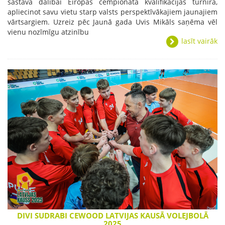
sastāvā dalībai Eiropas čempionāta kvalifikācijas turnīrā,
apliecinot savu vietu starp valsts perspektīvākajiem jaunajiem
vārtsargiem. Uzreiz pēc Jaunā gada Uvis Mikāls saņēma vēl
vienu nozīmīgu atzinību
lasīt vairāk
DIVI SUDRABI CEWOOD LATVIJAS KAUSĀ VOLEJBOLĀ
2025