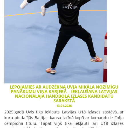
LEPOJAMIES AR AUDZĒKŅA UVJA MIKĀLA NOZĪMĪGU
PANĀKUMU VIŅA KARJERĀ – IEKĻAUŠANA LATVIJAS
NACIONĀLAJĀ HANDBOLA IZLASES KANDIDĀTU
SARAKSTĀ
13.01.2026
2025.gadā Uvis tika iekļauts Latvijas U18 izlases sastāvā, ar
kuru piedalījās Baltijas kausa izcīņā kopā ar komandu izcīnīja
čempiona titulu. Tāpat viņš tika iekļauts arī U18 izlases