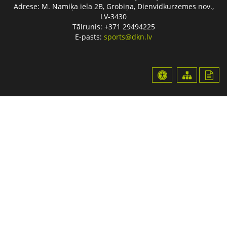
Adrese:
M. Namiķa iela 2B, Grobiņa, Dienvidkurzemes nov.,
LV-3430
Tālrunis: +371 29494225
E-pasts:
sports@dkn.lv