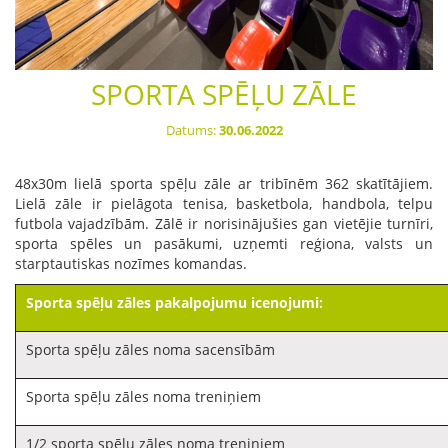
SPORTA SPĒĻU ZĀLE
Datums:
30.06.2022
48x30m lielā sporta spēļu zāle ar tribīnēm 362 skatītājiem.
Lielā zāle ir pielāgota tenisa, basketbola, handbola, telpu
futbola vajadzībām. Zālē ir norisinājušies gan vietējie turnīri,
sporta spēles un pasākumi, uzņemti reģiona, valsts un
starptautiskas nozīmes komandas.
Sporta spēļu zāles pakalpojumu icenojumi:
Sporta spēļu zāles noma sacensībām
Sporta spēļu zāles noma treniņiem
1/2 sporta spēļu zāles noma treniņiem