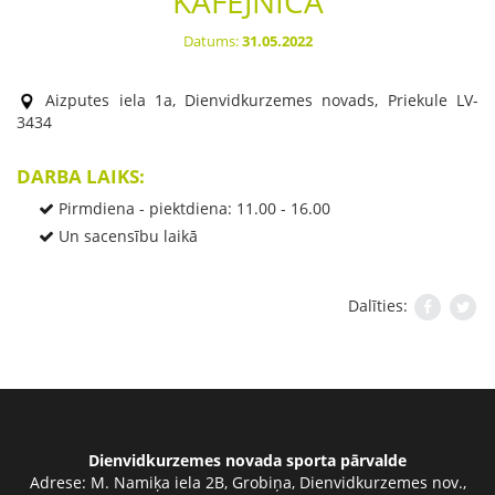
KAFEJNĪCA
Datums:
31.05.2022
Aizputes iela 1a, Dienvidkurzemes novads, Priekule LV-
3434
DARBA LAIKS:
Pirmdiena - piektdiena: 11.00 - 16.00
Un sacensību laikā
Dalīties:
Dienvidkurzemes novada sporta pārvalde
Adrese:
M. Namiķa iela 2B, Grobiņa, Dienvidkurzemes nov.,