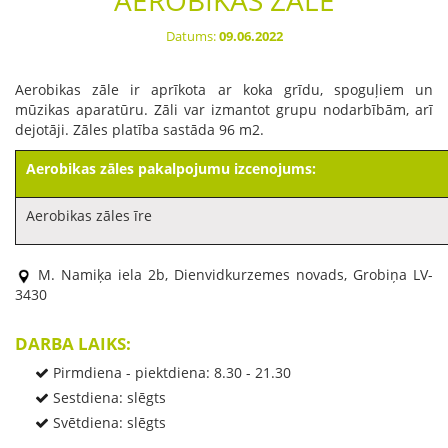
AEROBIKAS ZĀLE
Datums:
09.06.2022
Aerobikas zāle ir aprīkota ar koka grīdu, spoguļiem un
mūzikas aparatūru. Zāli var izmantot grupu nodarbībām, arī
dejotāji. Zāles platība sastāda 96 m2.
Aerobikas zāles pakalpojumu izcenojums:
Aerobikas zāles īre
M. Namiķa iela 2b, Dienvidkurzemes novads, Grobiņa LV-
3430
DARBA LAIKS:
Pirmdiena - piektdiena: 8.30 - 21.30
Sestdiena: slēgts
Svētdiena: slēgts