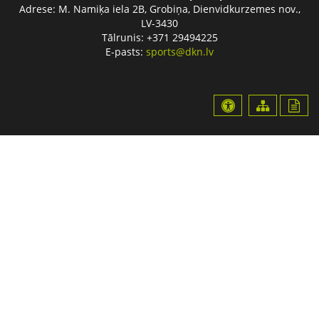
Adrese:
M. Namiķa iela 2B, Grobiņa, Dienvidkurzemes nov.,
LV-3430
Tālrunis: +371 29494225
E-pasts:
sports@dkn.lv