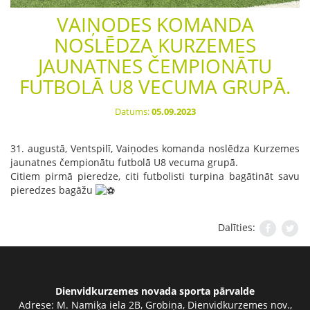
VAIŅODES KOMANDA
NOSLĒDZA KURZEMES
JAUNATNES ČEMPIONĀTU
FUTBOLĀ U8 VECUMA GRUPĀ.
Datums:
05.09.2023
31. augustā, Ventspilī, Vaiņodes komanda noslēdza Kurzemes
jaunatnes čempionātu futbolā U8 vecuma grupā.
Citiem pirmā pieredze, citi futbolisti turpina bagātināt savu
pieredzes bagāžu
Dalīties:
Dienvidkurzemes novada sporta pārvalde
Adrese:
M. Namiķa iela 2B, Grobiņa, Dienvidkurzemes nov.,