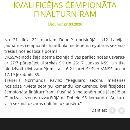
KVALIFICĒJAS ČEMPIONĀTA
FINĀLTURNĪRAM
Datums:
27.03.2026
No 21. līdz 22. martam Dobelē norisinājās U12 Latvijas
Jaunatnes čempionāts handbolā meitenēm, regulārās sezonas
trešais noslēdzošais posms.
DKSS/Vaiņode šajā posmā izcīnīja divas pārliecinošas uzvaras-
ar 27:7 pārspējot Ulbrokas SK un 25:17 Ludzas NSS. Un tika
piedzīvoti divi zaudējumi- ar 16:21 pret Skrīveri/ANSS un ar
17:19 Jēkabpils SS.
Treneris
Normunds Pāvils
: "Regulāro sezonu meitenes
noslēdza 4.vietā septiņu komandu konkurencē, kvalificējoties
čempionāta finālturnīram. Pusfinālā meitenēm būs jāspēlē ar
šī brīža sezonas uzvarētājām- Dobele SS komandu. Ar kuru
visā sezonā uzvaras dalījām uz pusēm."
Dalīties: