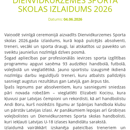
DIENVIDKURZEMES SPORTA
SKOLAS IZLAIDUMS 2026
Datums:
04.06.2026
Vaiņodē svinīgā ceremonijā aizvadīts
Dienvidkurzemes Sporta
skolas 2026.gada
izlaidums, kurā kopā pulcējās absolventi,
treneri, vecāki un sporta draugi, lai atskatītos uz paveikto un
sveiktu jauniešus nozīmīgā dzīves posmā.
Šogad apliecības par profesionālās ievirzes sporta izglītības
programmu apguvi saņēma 93 audzēkņi handbolā, futbolā,
volejbolā un vieglatlētikā. Jauno sportistu izaugsmē ikdienā
nozīmīgu darbu ieguldījuši treneri, kuru atbalsts palīdzējis
sasniegt augstus rezultātus gan Latvijā, gan ārpus tās.
Īpašs lepnums par absolventiem, kuru sasniegumi sniedzas
pāri novada robežām – vieglatlēti Elizabeti Kociņu, kura
kļuvusi par Latvijas čempioni un rekordisti, kā arī handbolistu
Andi Boru, kurš noslēdzis līgumu ar Spānijas handbola klubu
un pārstāv Latvijas izlasi. Ar panākumiem lepojas arī Grobiņas
volejbolistes un Dienvidkurzemes Sporta skolas handbolisti,
kuri iekļauti Latvijas U-18 izlases kandidātu sarakstā.
Izlaidumā vairākkārt izskanēja pateicības treneriem un