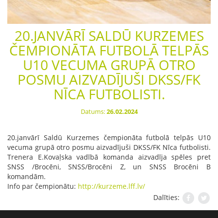
20.JANVĀRĪ SALDŪ KURZEMES
ČEMPIONĀTA FUTBOLĀ TELPĀS
U10 VECUMA GRUPĀ OTRO
POSMU AIZVADĪJUŠI DKSS/FK
NĪCA FUTBOLISTI.
Datums:
26.02.2024
20.janvārī Saldū Kurzemes čempionāta futbolā telpās U10
vecuma grupā otro posmu aizvadījuši DKSS/FK Nīca futbolisti.
Trenera E.Kovaļska vadībā komanda aizvadīja spēles pret
SNSS /Brocēni, SNSS/Brocēni Z, un SNSS Brocēni B
komandām.
Info par čempionātu:
http://kurzeme.lff.lv/
Dalīties: