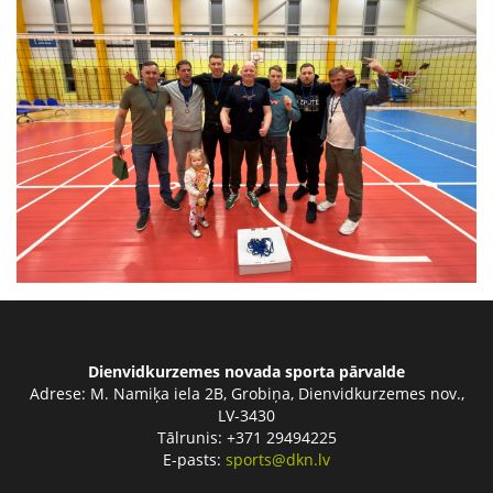
Dienvidkurzemes novada sporta pārvalde
Adrese:
M. Namiķa iela 2B, Grobiņa, Dienvidkurzemes nov.,
LV-3430
Tālrunis: +371 29494225
E-pasts:
sports@dkn.lv