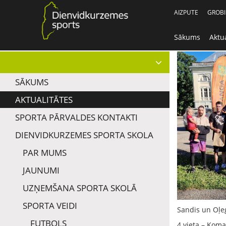
AIZPUTE
GROB
Sākums
Aktua
SĀKUMS
AKTUALITĀTES
SPORTA PĀRVALDES KONTAKTI
DIENVIDKURZEMES SPORTA SKOLA
PAR MUMS
JAUNUMI
UZŅEMŠANA SPORTA SKOLĀ
SPORTA VEIDI
Sandis un Oļeg
FUTBOLS
4.vieta – Koma