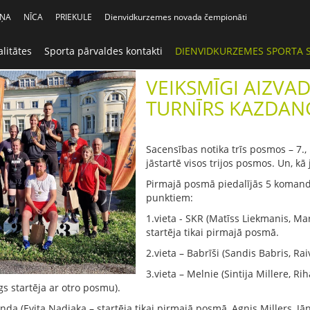
IŅA
NĪCA
PRIEKULE
Dienvidkurzemes novada čempionāti
litātes
Sporta pārvaldes kontakti
DIENVIDKURZEMES SPORTA 
VEIKSMĪGI AIZVA
TURNĪRS KAZDAN
Sacensības notika trīs posmos – 7.,
jāstartē visos trijos posmos. Un, k
Pirmajā posmā piedalījās 5 komanda
punktiem:
1.vieta - SKR (Matīss Liekmanis, M
startēja tikai pirmajā posmā.
2.vieta – Babrīši (Sandis Babris, Ra
3.vieta – Melnie (Sintija Millere, R
s startēja ar otro posmu).
nda (Evita Nadjaka – startēja tikai pirmajā posmā, Agnis Millers, Jān