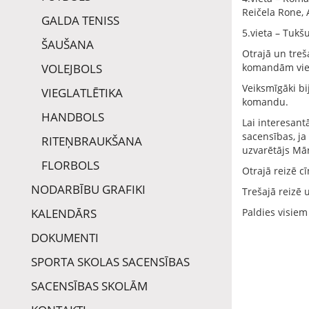
Reičela Rone, A
GALDA TENISS
5.vieta – Tukš
ŠAUŠANA
Otrajā un treš
VOLEJBOLS
komandām vien
Veiksmīgāki bi
VIEGLATLĒTIKA
komandu.
HANDBOLS
Lai interesan
sacensības, ja
RITEŅBRAUKŠANA
uzvarētājs Mār
FLORBOLS
Otrajā reizē c
NODARBĪBU GRAFIKI
Trešajā reizē 
KALENDĀRS
Paldies visiem
DOKUMENTI
SPORTA SKOLAS SACENSĪBAS
SACENSĪBAS SKOLĀM