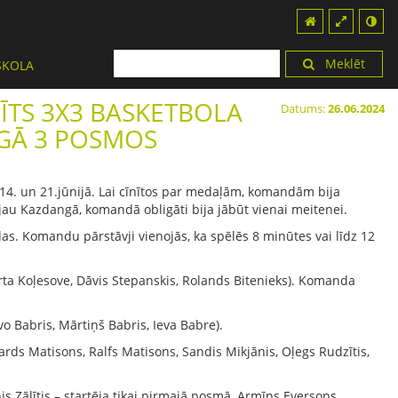
Meklēt
SKOLA
DĪTS 3X3 BASKETBOLA
Datums:
26.06.2024
GĀ 3 POSMOS
 14. un 21.jūnijā. Lai cīnītos par medaļām, komandām bija
ā jau Kazdangā, komandā obligāti bija jābūt vienai meitenei.
s. Komandu pārstāvji vienojās, ka spēlēs 8 minūtes vai līdz 12
arta Koļesove, Dāvis Stepanskis, Rolands Bitenieks). Komanda
ivo Babris, Mārtiņš Babris, Ieva Babre).
ihards Matisons, Ralfs Matisons, Sandis Mikjānis, Oļegs Rudzītis,
is Zālītis – startēja tikai pirmajā posmā, Armīns Eversons,