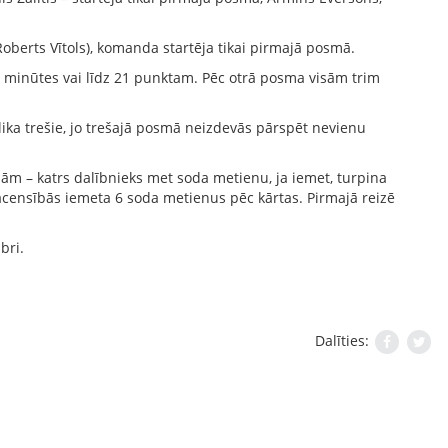
Roberts Vītols), komanda startēja tikai pirmajā posmā.
12 minūtes vai līdz 21 punktam. Pēc otrā posma visām trim
alika trešie, jo trešajā posmā neizdevās pārspēt nevienu
m – katrs dalībnieks met soda metienu, ja iemet, turpina
 sacensībās iemeta 6 soda metienus pēc kārtas. Pirmajā reizē
bri.
Dalīties: