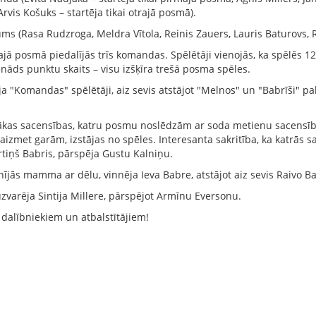
rvis Košuks – startēja tikai otrajā posmā).
ums (Rasa Rudzroga, Meldra Vītola, Reinis Zauers, Lauris Baturovs, 
ajā posmā piedalījās trīs komandas. Spēlētāji vienojās, ka spēlēs 
āds punktu skaits – visu izšķīra trešā posma spēles.
ja "Komandas" spēlētāji, aiz sevis atstājot "Melnos" un "Babrīši" p
tākas sacensības, katru posmu noslēdzām ar soda metienu sacensībā
 aizmet garām, izstājas no spēles. Interesanta sakritība, ka katrās
tiņš Babris, pārspēja Gustu Kalniņu.
īnījās mamma ar dēlu, vinnēja Ieva Babre, atstājot aiz sevis Raivo Ba
uzvarēja Sintija Millere, pārspējot Armīnu Eversonu.
 dalībniekiem un atbalstītājiem!