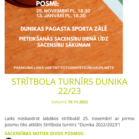
STRĪTBOLA TURNĪRS DUNIKA
22/23
Datums:
15.11.2022
Laiks noskaidrot labākos strītbolā! 25. novembrī ar pirmo
posmu tiks atklāts Strītbola turnīrs "Dunika 2022/2023"!
SACENSĪBAS NOTIEK DIVOS POSMOS: