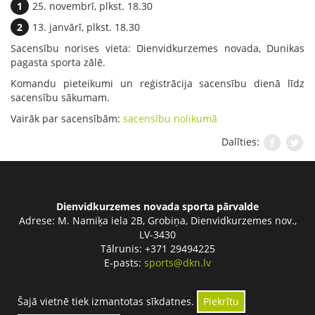
25. novembrī, plkst. 18.30
13. janvārī, plkst. 18.30
Sacensību norises vieta: Dienvidkurzemes novada, Dunikas
pagasta sporta zālē.
Komandu pieteikumi un reģistrācija sacensību dienā līdz
sacensību sākumam.
Vairāk par sacensībām:
sacensību nolikumā
Dalīties:
Dienvidkurzemes novada sporta pārvalde
Adrese:
M. Namiķa iela 2B, Grobiņa, Dienvidkurzemes nov.,
LV-3430
Tālrunis: +371 29494225
E-pasts:
sports@dkn.lv
Šajā vietnē tiek izmantotas sīkdatnes.
Piekrītu