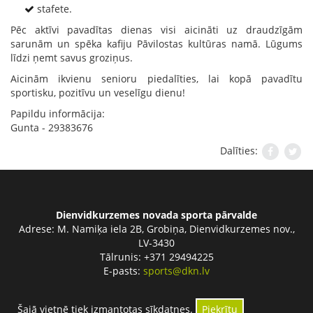
stafete.
Pēc aktīvi pavadītas dienas visi aicināti uz draudzīgām
sarunām un spēka kafiju Pāvilostas kultūras namā. Lūgums
līdzi ņemt savus groziņus.
Aicinām ikvienu senioru piedalīties, lai kopā pavadītu
sportisku, pozitīvu un veselīgu dienu!
Papildu informācija:
Gunta - 29383676
Dalīties:
Dienvidkurzemes novada sporta pārvalde
Adrese:
M. Namiķa iela 2B, Grobiņa, Dienvidkurzemes nov.,
LV-3430
Tālrunis: +371 29494225
E-pasts:
sports@dkn.lv
Šajā vietnē tiek izmantotas sīkdatnes.
Piekrītu