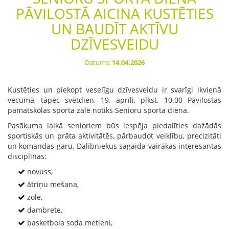
PĀVILOSTĀ AICINA KUSTĒTIES
UN BAUDĪT AKTĪVU
DZĪVESVEIDU
Datums:
14.04.2026
Kustēties un piekopt veselīgu dzīvesveidu ir svarīgi ikvienā
vecumā, tāpēc svētdien, 19. aprīlī, plkst. 10.00 Pāvilostas
pamatskolas sporta zālē notiks Senioru sporta diena.
Pasākuma laikā senioriem būs iespēja piedalīties dažādās
sportiskās un prāta aktivitātēs, pārbaudot veiklību, precizitāti
un komandas garu. Dalībniekus sagaida vairākas interesantas
disciplīnas:
novuss,
ātriņu mešana,
zole,
dambrete,
basketbola soda metieni,