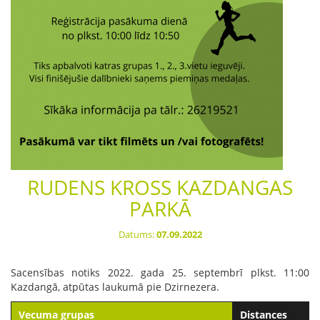
RUDENS KROSS KAZDANGAS
PARKĀ
Datums:
07.09.2022
Sacensības notiks 2022. gada 25. septembrī plkst. 11:00
Kazdangā, atpūtas laukumā pie Dzirnezera.
Vecuma grupas
Distances