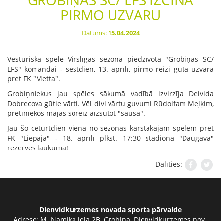
GROBIŅAS SC/ LFS IZCĪNA
PIRMO UZVARU
Datums:
15.04.2024
Vēsturiska spēle Virslīgas sezonā piedzīvota "Grobiņas SC/
LFS" komandai - sestdien, 13. aprīlī, pirmo reizi gūta uzvara
pret FK "Metta".
Grobiņniekus jau spēles sākumā vadībā izvirzīja Deivida
Dobrecova gūtie vārti. Vēl divi vārtu guvumi Rūdolfam Meļķim,
pretiniekos mājās šoreiz aizsūtot "sausā".
Jau šo ceturtdien viena no sezonas karstākajām spēlēm pret
FK "Liepāja" - 18. aprīlī plkst. 17:30 stadiona "Daugava"
rezerves laukumā!
Dalīties:
Dienvidkurzemes novada sporta pārvalde
Adrese:
M. Namiķa iela 2B, Grobiņa, Dienvidkurzemes nov.,