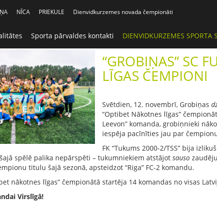
IŅA
NĪCA
PRIEKULE
Dienvidkurzemes novada čempionāti
litātes
Sporta pārvaldes kontakti
DIENVIDKURZEMES SPORTA 
“GROBIŅAS” SC F
LĪGAS ČEMPIONI
Svētdien, 12. novembrī, Grobiņas
d
“Optibet Nākotnes līgas” čempionāt
Leevon” komanda, grobiņnieki nākoš
iespēja pacīnīties jau par čempionu
FK “Tukums 2000-2/TSS” bija izlikuši
šajā spēlē palika nepārspēti – tukumniekiem atstājot
sauso
zaudēju
empionu titulu šajā sezonā, apsteidzot “Riga” FC-2 komandu.
t nākotnes līgas” čempionātā startēja 14 komandas no visas Latvij
dai Virslīgā!