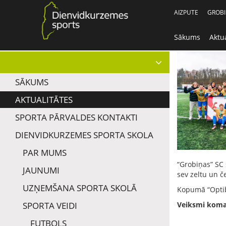
AIZPUTE
GROB
Sākums
Aktua
SĀKUMS
AKTUALITĀTES
SPORTA PĀRVALDES KONTAKTI
DIENVIDKURZEMES SPORTA SKOLA
PAR MUMS
“Grobiņas” SC 
JAUNUMI
sev zeltu un č
UZŅEMŠANA SPORTA SKOLĀ
Kopumā “Optibe
SPORTA VEIDI
Veiksmi koman
FUTBOLS