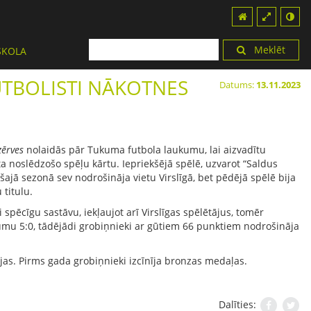
Meklēt
SKOLA
UTBOLISTI NĀKOTNES
Datums:
13.11.2023
zērves
nolaidās pār Tukuma futbola laukumu, lai aizvadītu
a noslēdzošo spēļu kārtu. Iepriekšējā spēlē, uzvarot “Saldus
ajā sezonā sev nodrošināja vietu Virslīgā, bet pēdējā spēlē bija
 titulu.
 spēcīgu sastāvu, iekļaujot arī Virslīgas spēlētājus, tomēr
mu 5:0, tādējādi grobiņnieki ar gūtiem 66 punktiem nodrošināja
as. Pirms gada grobiņnieki izcīnīja bronzas medaļas.
Dalīties: