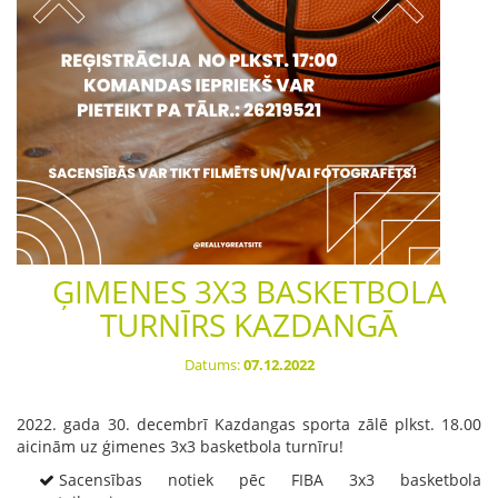
ĢIMENES 3X3 BASKETBOLA
TURNĪRS KAZDANGĀ
Datums:
07.12.2022
2022. gada 30. decembrī Kazdangas sporta zālē plkst. 18.00
aicinām uz ģimenes 3x3 basketbola turnīru!
Sacensības notiek pēc FIBA 3x3 basketbola