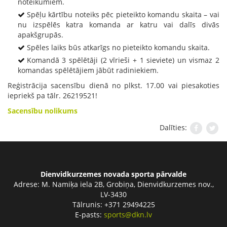
noteikumiem.
Spēļu kārtību noteiks pēc pieteikto komandu skaita – vai
nu izspēlēs katra komanda ar katru vai dalīs divās
apakšgrupās.
Spēles laiks būs atkarīgs no pieteikto komandu skaita.
Komandā 3 spēlētāji (2 vīrieši + 1 sieviete) un vismaz 2
komandas spēlētājiem jābūt radiniekiem.
Reģistrācija sacensību dienā no plkst. 17.00 vai piesakoties
iepriekš pa tālr. 26219521!
Sacensību nolikums
Dalīties:
Dienvidkurzemes novada sporta pārvalde
Adrese:
M. Namiķa iela 2B, Grobiņa, Dienvidkurzemes nov.,
LV-3430
Tālrunis: +371 29494225
E-pasts:
sports@dkn.lv