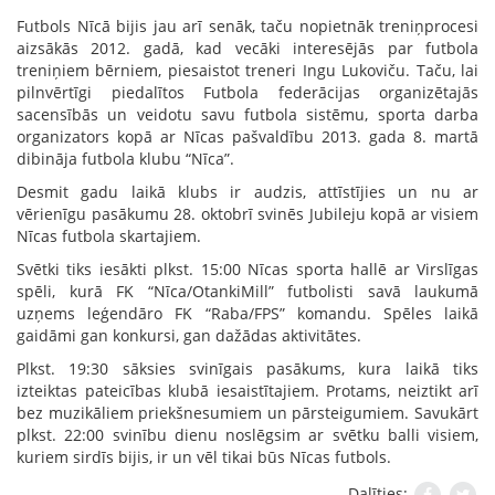
Futbols Nīcā bijis jau arī senāk, taču nopietnāk treniņprocesi
aizsākās 2012. gadā, kad vecāki interesējās par futbola
treniņiem bērniem, piesaistot treneri Ingu Lukoviču. Taču, lai
pilnvērtīgi piedalītos Futbola federācijas organizētajās
sacensībās un veidotu savu futbola sistēmu, sporta darba
organizators kopā ar Nīcas pašvaldību 2013. gada 8. martā
dibināja futbola klubu “Nīca”.
Desmit gadu laikā klubs ir audzis, attīstījies un nu ar
vērienīgu pasākumu 28. oktobrī svinēs Jubileju kopā ar visiem
Nīcas futbola skartajiem.
Svētki tiks iesākti plkst. 15:00 Nīcas sporta hallē ar Virslīgas
spēli, kurā FK “Nīca/OtankiMill” futbolisti savā laukumā
uzņems leģendāro FK “Raba/FPS” komandu. Spēles laikā
gaidāmi gan konkursi, gan dažādas aktivitātes.
Plkst. 19:30 sāksies svinīgais pasākums, kura laikā tiks
izteiktas pateicības klubā iesaistītajiem. Protams, neiztikt arī
bez muzikāliem priekšnesumiem un pārsteigumiem. Savukārt
plkst. 22:00 svinību dienu noslēgsim ar svētku balli visiem,
kuriem sirdīs bijis, ir un vēl tikai būs Nīcas futbols.
Dalīties: