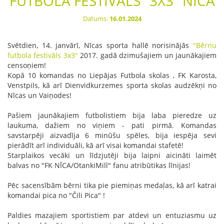
FUTBOLA FESTIVĀLS "3X3" NĪCĀ
Datums:
16.01.2024
Svētdien, 14. janvārī, Nīcas sporta hallē norisinājās
"Bērnu
futbola festivāls 3x3"
2017. gadā dzimušajiem un jaunākajiem
censoņiem!
Kopā 10 komandas no
Liepājas Futbola skolas
,
FK Karosta
,
Venstpils, kā arī Dienvidkurzemes sporta skolas audzēkņi no
Nīcas un Vaiņodes!
Pašiem jaunākajiem futbolistiem bija laba pieredze uz
laukuma, dažiem no viņiem - pati pirmā. Komandas
savstarpēji aizvadīja 6 minūšu spēles, bija iespēja sevi
pierādīt arī individuāli, kā arī visai komandai stafetē!
Starplaikos vecāki un līdzjutēji bija laipni aicināti laimēt
balvas no "
FK NĪCA/OtankiMill"
fanu atribūtikas līnijas!
Pēc sacensībām bērni tika pie piemiņas medaļas, kā arī katrai
komandai pica no "
Čili Pica"
!
Paldies mazajiem sportistiem par atdevi un entuziasmu uz