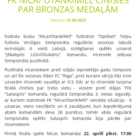
FK NĪCA/ OTANKIMILL CĪNĪSIES
PAR BRONZAS MEDAĻĀM
Datums:
21.04.2023
Futbola kluba “Nīca/OtankiMill” futbolisti “Optibet” Telpu
futbola Virslīgas čempionāta regulārās sezonas tabulā
ierindojās 4. vietā Latvijā, izslēgšanas spēlēs uzvarot
"Jēkabpils Lūši/Ošukalns" komandu, nīcenieki iekļuva
čempionāta pusfinālā.
Pusfinālā nīceniekiem pretī stājās iepriekšējo gadu čempioni
un arī šīs sezonas līderi FC "Riga", pret kuriem sērijā līdz trim
uzvarām nīcenieki zaudēja ar 0:3, līdz ar to nīcenieki turpina
finālā cīnīties par trešo vietu - viņiem pretī stājas TFK
"Salaspils" komanda, regulārā čempionāta 3. vietas ieguvēji,
ar kuriem statistiski FK "Nīca/OtankiMill" vienāda situācija - 9
uzvaras, viens neizšķirts un 6 zaudējumi, kuri kopvērtējumā
abām komandām deva 28 punktus, tomēr abās regulārā
čempionāta spēlēs Salaspils komanda bija pārāki par
nīceniekiem.
Pirmā fināla spēle Nīcas komandai
22. aprīlī plkst. 17:00