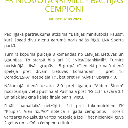
FK NĪCA/OTANKIMILL - BALTIJAS
ČEMPIONI
Datums:
07.08.2023
Pēc ilgāka pārtraukuma atdzima "Baltijas minifutbola kauss",
kurš šogad divu dienu garumā norisinājās Rīgā, LNK Sporta
parkā.
Turnīrs kopumā pulcēja 8 komandas no Latvijas, Lietuvas un
Igaunijas. To starpā bija arī FK "Nīca/OtankiMill". Turnīrs
norisinājās divās grupās - B grupā nīcenieki pirmajā dienā
spēlēja pret divām Lietuvas komandām - pret "El
Dorado/ESFA" nospēlēja 1:1, bet pret FK "Alytis" uzvara 4:0.
Nākamajā dienā uzvara 8:0 pret igauņu "Alden Štorm"
nodrošināja vietu pusfinālā! Pusfinālā pret "FS LLT" uzvara 3:1
un tālāk jau cīņa lielajā finālā par 1. vietu.
Fināls pamatlaikā neizšķirts 1:1 pret tukumniekiem FK
"Krupis". Vien
"bullīši"
noteica šī gada čempionus - šoreiz
vārtsargs Ivo Lākutis vārtos nospēlēja izcili, bet nīcienieki guva
2 golus un izcīnīja čempionu titulu!