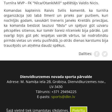
Turnīra MVP - FK "Nīca/OtankiMill" spēlētājs Valdis Nicis.
Komandas kapteinis Raivis Svilis komentē, ka turnīra
organizācija ļoti labā līmenī un prieks par puišiem, kuri
nocīnījās godam, savukārt treneris Janeks Kreitāls priecājas,
ka komanda beidzot lauzusi
"lāstu"
un spējusi gūt uzvaru
pēcspēles sitienos, kur tomēr šoreiz nīcenieki bija pārāki. Ļoti
svarīgi bijis gūt pēc iespējas vairāk vārtus, lai nodrošinātu
pirmās vietas un vietu pusfinālā, jo otrās dienas karstums bija
traucējošs un atņēma daudz spēkus.
Dalīties:
Dienvidkurzemes novada sporta pārvalde
Adrese:
M. Namiķa iela 2B, Grobiņa, Dienvidkurzemes nov.,
LV-3430
Tālrunis: +371 29494225
E-pasts:
sports@dkn.lv
Šajā vietnē tiek izmantotas sīkdatnes.
Piekrītu