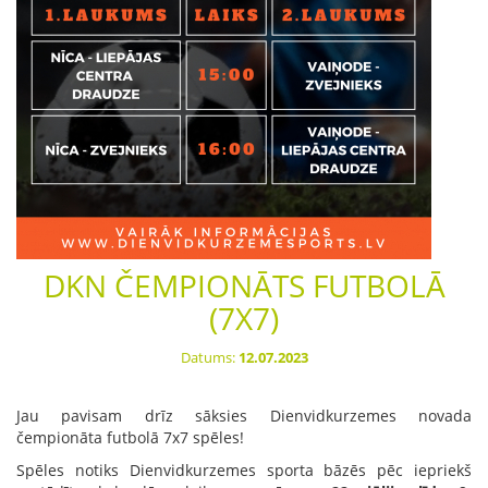
DKN ČEMPIONĀTS FUTBOLĀ
(7X7)
Datums:
12.07.2023
Jau pavisam drīz sāksies Dienvidkurzemes novada
čempionāta futbolā 7x7 spēles!
Spēles notiks Dienvidkurzemes sporta bāzēs pēc iepriekš