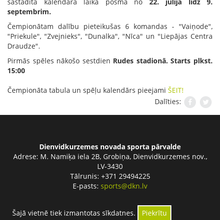
sastādīta kalendāra laika posmā no
22. jūlija līdz 9.
septembrim.
Čempionātam dalību pieteikušas 6 komandas - "Vaiņode",
"Priekule", "Zvejnieks", "Dunalka", "Nīca" un "Liepājas Centra
Draudze".
Pirmās spēles nākošo sestdien
Rudes stadionā. Starts plkst.
15:00
Čempionāta tabula un spēļu kalendārs pieejami
ŠEIT!
Dalīties:
Dienvidkurzemes novada sporta pārvalde
Adrese:
M. Namiķa iela 2B, Grobiņa, Dienvidkurzemes nov.,
LV-3430
Tālrunis: +371 29494225
E-pasts:
sports@dkn.lv
Šajā vietnē tiek izmantotas sīkdatnes.
Piekrītu