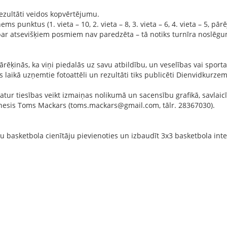
ezultāti veidos kopvērtējumu.
s punktus (1. vieta – 10, 2. vieta – 8, 3. vieta – 6, 4. vieta – 5, pā
ar atsevišķiem posmiem nav paredzēta – tā notiks turnīra noslēg
ārēķinās, ka viņi piedalās uz savu atbildību, un veselības vai sport
s laikā uzņemtie fotoattēli un rezultāti tiks publicēti Dienvidkurze
atur tiesības veikt izmaiņas nolikumā un sacensību grafikā, savlai
snesis Toms Mackars (toms.mackars@gmail.com, tālr. 28367030).
u basketbola cienītāju pievienoties un izbaudīt 3x3 basketbola in