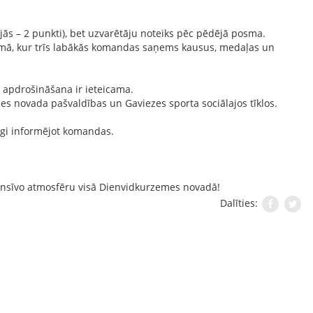
rējās – 2 punkti), bet uzvarētāju noteiks pēc pēdējā posma.
umā, kur trīs labākās komandas saņems kausus, medaļas un
a apdrošināšana ir ieteicama.
mes novada pašvaldības un Gaviezes sporta sociālajos tīklos.
cīgi informējot komandas.
tensīvo atmosfēru visā Dienvidkurzemes novadā!
Dalīties: