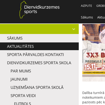
AIZPUTE
GROB
Sākums
Aktua
SĀKUMS
AKTUALITĀTES
SPORTA PĀRVALDES KONTAKTI
DIENVIDKURZEMES SPORTA SKOLA
PAR MUMS
JAUNUMI
UZŅEMŠANA SPORTA SKOLĀ
Dalība turnīrā
SPORTA VEIDI
noteikumiem a
paziņots pēc 
FUTBOLS