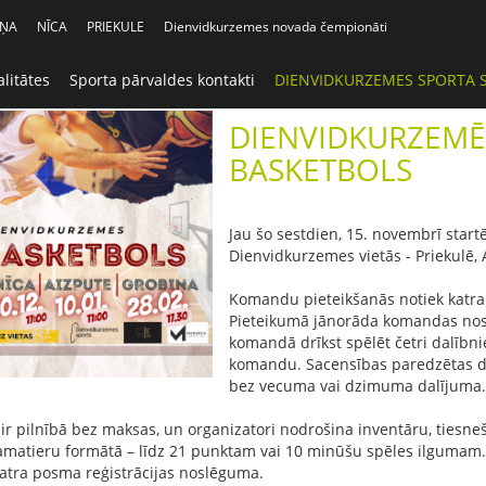
IŅA
NĪCA
PRIEKULE
Dienvidkurzemes novada čempionāti
litātes
Sporta pārvaldes kontakti
DIENVIDKURZEMES SPORTA 
DIENVIDKURZEMĒ
BASKETBOLS
Jau šo sestdien, 15. novembrī start
Dienvidkurzemes vietās - Priekulē, 
Komandu pieteikšanās notiek katra 
Pieteikumā jānorāda komandas nosa
komandā drīkst spēlēt četri dalībni
komandu. Sacensības paredzētas da
bez vecuma vai dzimuma dalījuma
 ir pilnībā bez maksas, un organizatori nodrošina inventāru, tiesne
matieru formātā – līdz 21 punktam vai 10 minūšu spēles ilgumam. P
katra posma reģistrācijas noslēguma.