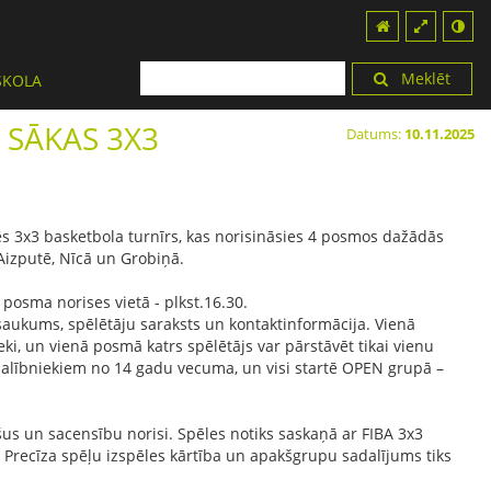
Meklēt
SKOLA
 SĀKAS 3X3
Datums:
10.11.2025
ēs 3x3 basketbola turnīrs, kas norisināsies 4 posmos dažādās
Aizputē, Nīcā un Grobiņā.
posma norises vietā - plkst.16.30.
ukums, spēlētāju saraksts un kontaktinformācija. Vienā
eki, un vienā posmā katrs spēlētājs var pārstāvēt tikai vienu
lībniekiem no 14 gadu vecuma, un visi startē OPEN grupā –
.
šus un sacensību norisi. Spēles notiks saskaņā ar FIBA 3x3
recīza spēļu izspēles kārtība un apakšgrupu sadalījums tiks