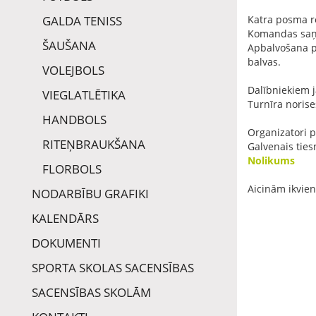
GALDA TENISS
Katra posma r
Komandas saņem
ŠAUŠANA
Apbalvošana p
balvas.
VOLEJBOLS
Dalībniekiem j
VIEGLATLĒTIKA
Turnīra norise
HANDBOLS
Organizatori p
RITEŅBRAUKŠANA
Galvenais tie
Nolikums
FLORBOLS
Aicinām ikvien
NODARBĪBU GRAFIKI
KALENDĀRS
DOKUMENTI
SPORTA SKOLAS SACENSĪBAS
SACENSĪBAS SKOLĀM