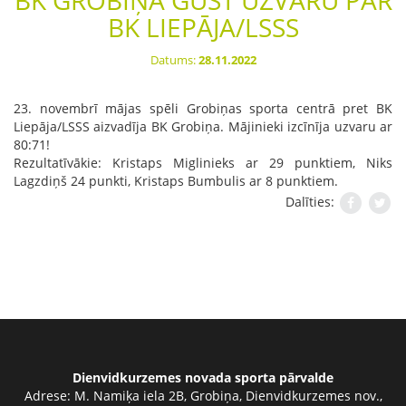
BK GROBIŅA GŪST UZVARU PĀR
BK LIEPĀJA/LSSS
Datums:
28.11.2022
23. novembrī mājas spēli
Grobiņas sporta centrā
pret BK
Liepāja/LSSS aizvadīja
BK Grobiņa
. Mājinieki izcīnīja uzvaru ar
80:71!
Rezultatīvākie: Kristaps Miglinieks ar 29 punktiem, Niks
Lagzdiņš 24 punkti, Kristaps Bumbulis ar 8 punktiem.
Dalīties:
Dienvidkurzemes novada sporta pārvalde
Adrese:
M. Namiķa iela 2B, Grobiņa, Dienvidkurzemes nov.,