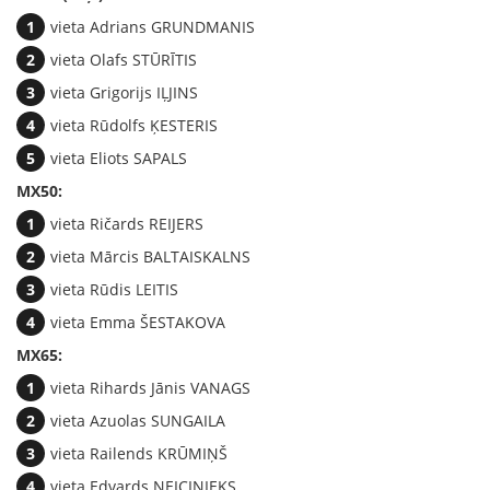
vieta Adrians GRUNDMANIS
vieta Olafs STŪRĪTIS
vieta Grigorijs IĻJINS
vieta Rūdolfs ĶESTERIS
vieta Eliots SAPALS
MX50:
vieta Ričards REIJERS
vieta Mārcis BALTAISKALNS
vieta Rūdis LEITIS
vieta Emma ŠESTAKOVA
MX65:
vieta Rihards Jānis VANAGS
vieta Azuolas SUNGAILA
vieta Railends KRŪMIŅŠ
vieta Edvards NEICINIEKS