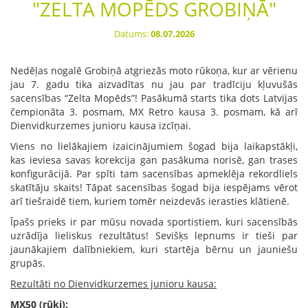
"ZELTA MOPĒDS GROBIŅĀ"
Datums:
08.07.2026
Nedēļas nogalē Grobiņā atgriezās moto rūkoņa, kur ar vērienu
jau 7. gadu tika aizvadītas nu jau par tradīciju kļuvušās
sacensības “Zelta Mopēds”! Pasākumā starts tika dots Latvijas
čempionāta 3. posmam, MX Retro kausa 3. posmam, kā arī
Dienvidkurzemes junioru kausa izcīņai.
Viens no lielākajiem izaicinājumiem šogad bija laikapstākļi,
kas ieviesa savas korekcija gan pasākuma norisē, gan trases
konfigurācijā. Par spīti tam sacensības apmeklēja rekordliels
skatītāju skaits! Tāpat sacensības šogad bija iespējams vērot
arī tiešraidē tiem, kuriem tomēr neizdevās ierasties klātienē.
Īpašs prieks ir par mūsu novada sportistiem, kuri sacensībās
uzrādīja lieliskus rezultātus! Sevišķs lepnums ir tieši par
jaunākajiem dalībniekiem, kuri startēja bērnu un jauniešu
grupās.
Rezultāti no Dienvidkurzemes junioru kausa:
MX50 (rūķi):