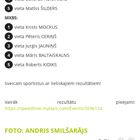
vieta Matīss ŠILDERS
MX85:
vieta Krists MOCKUS
vieta Pēteris CERIŅŠ
vieta Jurģis JAUNIŅŠ
vieta Māris BALTAISKALNS
vieta Roberts KIDIKS
Sveicam sportistus ar lieliskajiem rezultātiem!
Vairāk rezultātu pieejami:
https://speedhive.mylaps.com/Events/3596124
FOTO: ANDRIS SMILŠARĀJS