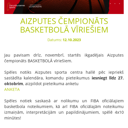
AIZPUTES ČEMPIONĀTS
BASKETBOLĀ VĪRIEŠIEM
Datums:
12.10.2023
Jau pavisam drīz, novembrī, startēs ikgadējais Aizputes
čempionāts BASKETBOLĀ vīriešiem.
Spēles notiks Aizputes sporta centra hallē pēc iepriekš
sastādīta kalendāra, komandu pieteikumus
iesniegt līdz 27.
oktobrim
, aizpildot pieteikuma anketu
ANKETA
Spēles notiek saskaņā ar nolikumu un FIBA oficiālajiem
basketbola noteikumiem, kā arī FIBA oficiālajām noteikumu
izmaiņām, interpretācijām un papildinājumiem, spēlē 4x10
minūtes!