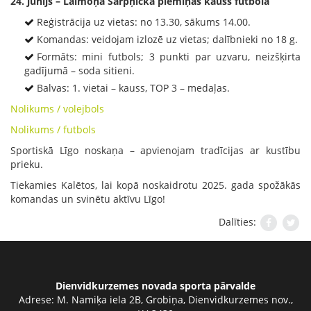
24. jūnijs – Laimoņa Šarpņicka piemiņas kauss futbolā
Reģistrācija uz vietas: no 13.30, sākums 14.00.
Komandas: veidojam izlozē uz vietas; dalībnieki no 18 g.
Formāts: mini futbols; 3 punkti par uzvaru, neizšķirta
gadījumā – soda sitieni.
Balvas: 1. vietai – kauss, TOP 3 – medaļas.
Nolikums / volejbols
Nolikums / futbols
Sportiskā Līgo noskaņa – apvienojam tradīcijas ar kustību
prieku.
Tiekamies Kalētos, lai kopā noskaidrotu 2025. gada spožākās
komandas un svinētu aktīvu Līgo!
Dalīties:
Dienvidkurzemes novada sporta pārvalde
Adrese:
M. Namiķa iela 2B, Grobiņa, Dienvidkurzemes nov.,