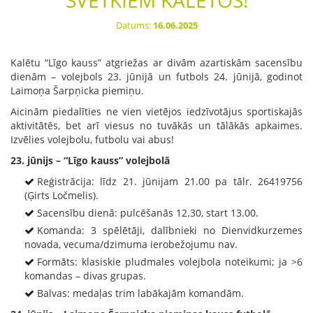
SVĒTKIEM KALĒTOS!
Datums:
16.06.2025
Kalētu “Līgo kauss” atgriežas ar divām azartiskām sacensību
dienām – volejbols 23. jūnijā un futbols 24. jūnijā, godinot
Laimoņa Šarpņicka piemiņu.
Aicinām piedalīties ne vien vietējos iedzīvotājus sportiskajās
aktivitātēs, bet arī viesus no tuvākās un tālākās apkaimes.
Izvēlies volejbolu, futbolu vai abus!
23. jūnijs – “Līgo kauss” volejbolā
Reģistrācija: līdz 21. jūnijam 21.00 pa tālr. 26419756
(Ģirts Ločmelis).
Sacensību dienā: pulcēšanās 12.30, start 13.00.
Komanda: 3 spēlētāji, dalībnieki no Dienvidkurzemes
novada, vecuma/dzimuma ierobežojumu nav.
Formāts: klasiskie pludmales volejbola noteikumi; ja >6
komandas – divas grupas.
Balvas: medaļas trim labākajām komandām.