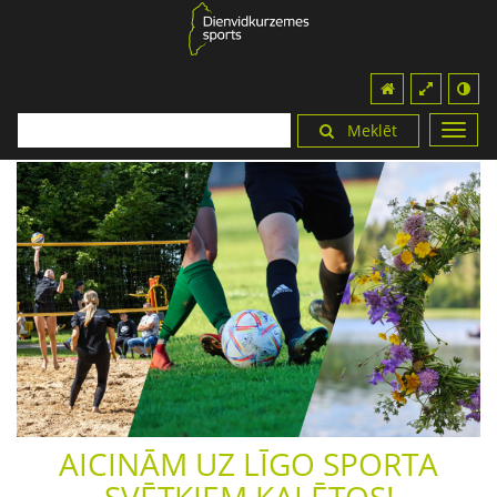
Meklēt
Toggl
navig
AICINĀM UZ LĪGO SPORTA